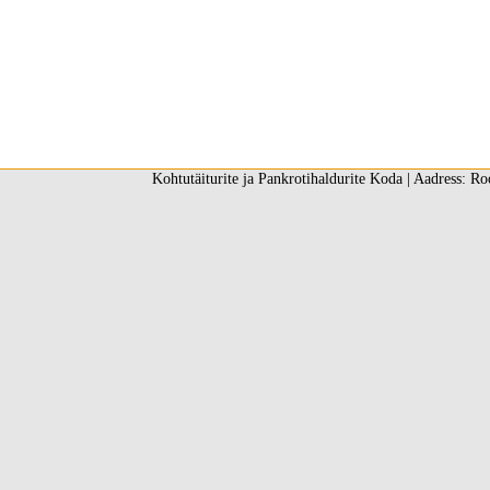
Kohtutäiturite ja Pankrotihaldurite Koda | Aadress: Ro