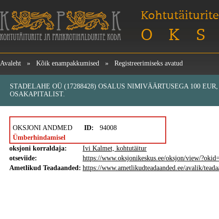
Kohtutäiturite
OKS
Avaleht
»
Kõik enampakkumised
»
Registreerimiseks avatud
STADELAHE OÜ (17288428) OSALUS NIMIVÄÄRTUSEGA 100 EUR
OSAKAPITALIST.
OKSJONI ANDMED
ID:
94008
Ümberhindamisel
oksjoni korraldaja:
Ivi Kalmet, kohtutäitur
otseviide:
https://www.oksjonikeskus.ee/oksjon/view/?oki
Ametlikud Teadaanded:
https://www.ametlikudteadaanded.ee/avalik/tea