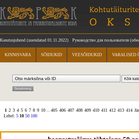
Kohtutäiturite
OKS
Kasutusjuhend
(uuendatud 01.11.2022)
Руководство для пользователя
(обно
KINNISVARA
SÕIDUKID
VEESÕIDUKID
VARALISED 
Detailotsing
1
2
3
4
5
6
7
8
9
10
...
405
406
407
408
409
410
411
412
413
414
Jä
Lehel:
5
10
50
100