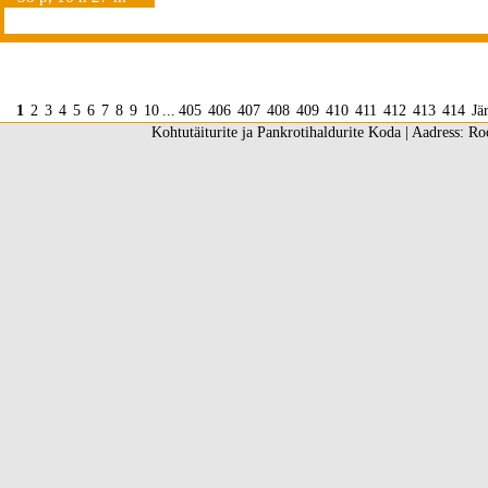
1
2
3
4
5
6
7
8
9
10
...
405
406
407
408
409
410
411
412
413
414
Jä
Kohtutäiturite ja Pankrotihaldurite Koda | Aadress: Ro