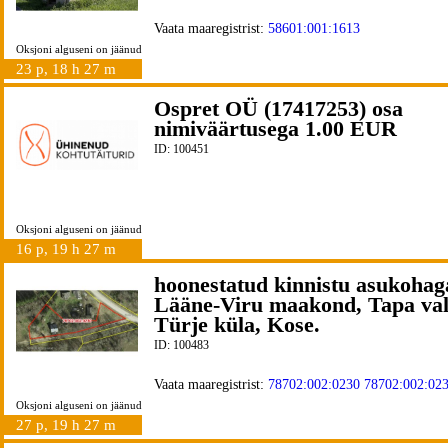
Vaata maaregistrist:
58601:001:1613
Oksjoni alguseni on jäänud
23 p, 18 h 27 m
Ospret OÜ (17417253) osa
nimiväärtusega 1.00 EUR
ID: 100451
Oksjoni alguseni on jäänud
16 p, 19 h 27 m
hoonestatud kinnistu asukohag
Lääne-Viru maakond, Tapa val
Türje küla, Kose.
ID: 100483
Vaata maaregistrist:
78702:002:0230
78702:002:02
Oksjoni alguseni on jäänud
27 p, 19 h 27 m