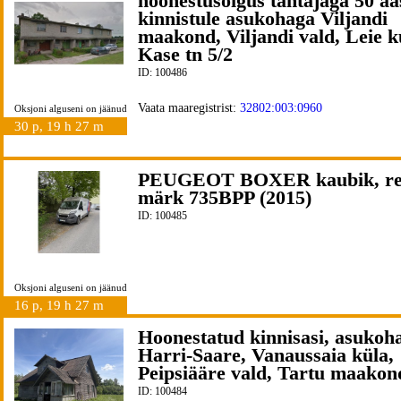
hoonestusõigus tähtajaga 50 aa
kinnistule asukohaga Viljandi
maakond, Viljandi vald, Leie k
Kase tn 5/2
ID: 100486
Vaata maaregistrist:
32802:003:0960
Oksjoni alguseni on jäänud
30 p, 19 h 27 m
PEUGEOT BOXER kaubik, r
märk 735BPP (2015)
ID: 100485
Oksjoni alguseni on jäänud
16 p, 19 h 27 m
Hoonestatud kinnisasi, asukoh
Harri-Saare, Vanaussaia küla,
Peipsiääre vald, Tartu maakon
ID: 100484