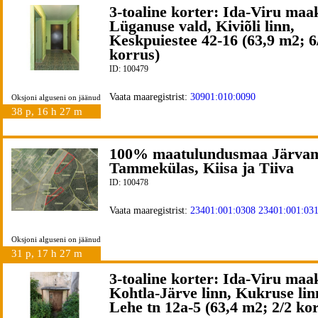
3-toaline korter: Ida-Viru maa
Lüganuse vald, Kiviõli linn,
Keskpuiestee 42-16 (63,9 m2; 6
korrus)
ID: 100479
Vaata maaregistrist:
30901:010:0090
Oksjoni alguseni on jäänud
38 p, 16 h 27 m
100% maatulundusmaa Järvam
Tammekülas, Kiisa ja Tiiva
ID: 100478
Vaata maaregistrist:
23401:001:0308
23401:001:03
Oksjoni alguseni on jäänud
31 p, 17 h 27 m
3-toaline korter: Ida-Viru maa
Kohtla-Järve linn, Kukruse lin
Lehe tn 12a-5 (63,4 m2; 2/2 ko