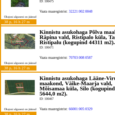
ID: 100475
Vaata maaregistrist:
32221:002:0048
Oksjoni alguseni on jäänud
38 p, 16 h 27 m
Kinnistu asukohaga Põlva maa
Räpina vald, Ristipalo küla, Ta
Ristipalu (kogupind 44311 m2).
ID: 100471
Vaata maaregistrist:
70703:008:0587
Oksjoni alguseni on jäänud
38 p, 16 h 27 m
Kinnistu asukohaga Lääne-Vir
maakond, Väike-Maarja vald,
Mõisamaa küla, Silo (kogupind
5644,0 m2).
ID: 100467
Vaata maaregistrist:
66001:005:0329
Oksjoni alguseni on jäänud
38 p, 16 h 27 m