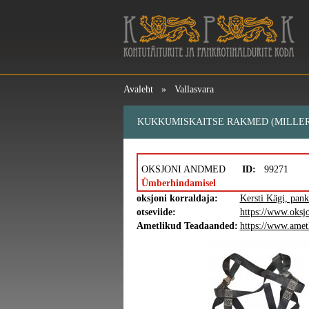
Avaleht
»
Vallasvara
KUKKUMISKAITSE RAKMED (MILLER
OKSJONI ANDMED
ID:
99271
Ümberhindamisel
oksjoni korraldaja:
Kersti Kägi, pank
otseviide:
https://www.oksj
Ametlikud Teadaanded:
https://www.amet