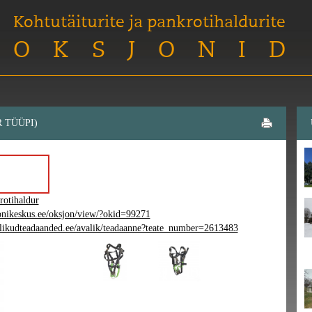
Kohtutäiturite ja pankrotihaldurite
OKSJONID
 TÜÜPI)
rotihaldur
onikeskus.ee/oksjon/view/?okid=99271
likudteadaanded.ee/avalik/teadaanne?teate_number=2613483