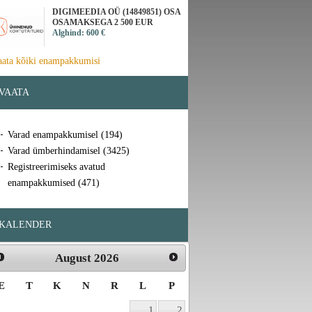
DIGIMEEDIA OÜ (14849851) OSA
OSAMAKSEGA 2 500 EUR
Alghind: 600 €
aata kõiki enampakkumisi
VAATA
Varad enampakkumisel (194)
Varad ümberhindamisel (3425)
Registreerimiseks avatud
enampakkumised (471)
KALENDER
August
2026
E
T
K
N
R
L
P
1
2