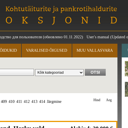
Kohtutäiturite ja pankrotihaldurite
OKSJONID
одство для пользователя
(обновлено 01.11.2022)
User's manual
(Updated o
ÕIDUKID
VARALISED ÕIGUSED
MUU VALLASVARA
Hind
Aeg
409
410
411
412
413
414
Järgmine