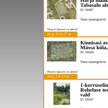
Harju maak
Tabasalu ale
ID: 100487
Vaata maaregistrist:
Oksjoni alguseni on jäänud
32 p, 23 h 27 m
Kinnisasi a
Mässa küla,
ID: 100449
Vaata maaregistrist:
Oksjoni alguseni on jäänud
24 p, 1 h 27 m
1-korruseli
Roheluse te
vald
ID: 100447