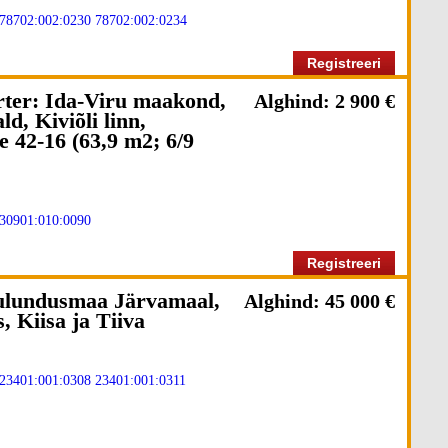
78702:002:0230
78702:002:0234
Registreeri
orter: Ida-Viru maakond,
Alghind: 2 900 €
d, Kiviõli linn,
e 42-16 (63,9 m2; 6/9
30901:010:0090
Registreeri
lundusmaa Järvamaal,
Alghind: 45 000 €
 Kiisa ja Tiiva
23401:001:0308
23401:001:0311