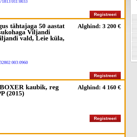
71813:011:0033
Registreeri
us tähtajaga 50 aastat
Alghind: 3 200 €
sukohaga Viljandi
jandi vald, Leie küla,
32802:003:0960
Registreeri
OXER kaubik, reg
Alghind: 4 160 €
P (2015)
Registreeri