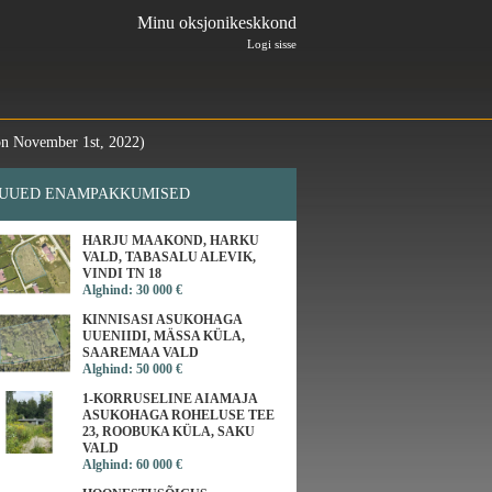
Minu oksjonikeskkond
Logi sisse
n November 1st, 2022)
UUED ENAMPAKKUMISED
HARJU MAAKOND, HARKU
VALD, TABASALU ALEVIK,
VINDI TN 18
Alghind: 30 000 €
KINNISASI ASUKOHAGA
UUENIIDI, MÄSSA KÜLA,
SAAREMAA VALD
Alghind: 50 000 €
1-KORRUSELINE AIAMAJA
ASUKOHAGA ROHELUSE TEE
23, ROOBUKA KÜLA, SAKU
VALD
Alghind: 60 000 €