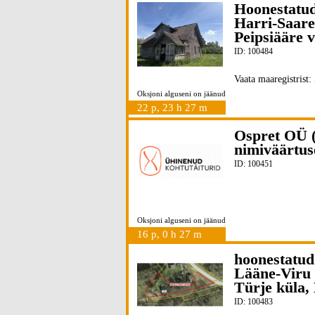
Hoonestatud
Harri-Saare
Peipsiääre 
ID: 100484
Vaata maaregistrist:
Oksjoni alguseni on jäänud
22 p, 23 h 27 m
Ospret OÜ (
nimiväärtu
ID: 100451
Oksjoni alguseni on jäänud
16 p, 0 h 27 m
hoonestatud
Lääne-Viru 
Türje küla,
ID: 100483