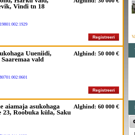
ond, Harku vald,
Alghind: 30 000 €
vik, Vindi tn 18
19801:002:1929
V
Registreeri
sukohaga Uueniidi,
Alghind: 50 000 €
 Saaremaa vald
80701:002:0601
Registreeri
ne aiamaja asukohaga
Alghind: 60 000 €
e 23, Roobuka küla, Saku