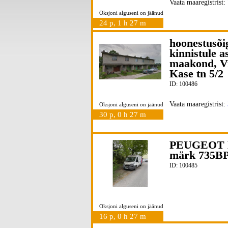
Vaata maaregistrist:
Oksjoni alguseni on jäänud
24 p, 1 h 27 m
hoonestusõig
kinnistule a
maakond, Vil
Kase tn 5/2
ID: 100486
Vaata maaregistrist:
Oksjoni alguseni on jäänud
30 p, 0 h 27 m
PEUGEOT B
märk 735BP
ID: 100485
Oksjoni alguseni on jäänud
16 p, 0 h 27 m