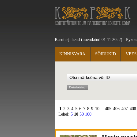
Kasutusjuhend
(uuendatud 01.11.2022)
Руков
KINNISVARA
SÕIDUKID
VEES
Detailotsing
1
2
3
4
5
6
7
8
9
10
...
405
406
407
408
Lehel:
5
10
50
100