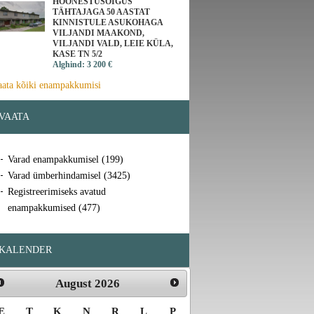
HOONESTUSÕIGUS
TÄHTAJAGA 50 AASTAT
KINNISTULE ASUKOHAGA
VILJANDI MAAKOND,
VILJANDI VALD, LEIE KÜLA,
KASE TN 5/2
Alghind: 3 200 €
aata kõiki enampakkumisi
VAATA
Varad enampakkumisel (199)
Varad ümberhindamisel (3425)
Registreerimiseks avatud
enampakkumised (477)
KALENDER
August
2026
E
T
K
N
R
L
P