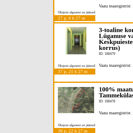
Vaata maaregistrist:
Oksjoni alguseni on jäänud
27 p, 0 h 27 m
3-toaline k
Lüganuse val
Keskpuieste
korrus)
ID: 100479
Vaata maaregistrist:
Oksjoni alguseni on jäänud
37 p, 21 h 27 m
100% maatu
Tammekülas,
ID: 100478
Vaata maaregistrist:
Oksjoni alguseni on jäänud
30 p, 22 h 27 m