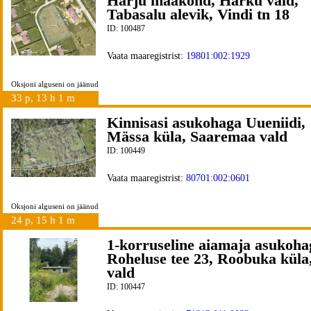
Harju maakond, Harku vald,
Tabasalu alevik, Vindi tn 18
ID: 100487
Vaata maaregistrist:
19801:002:1929
Oksjoni alguseni on jäänud
33 p, 13 h 1 m
Kinnisasi asukohaga Uueniidi,
Mässa küla, Saaremaa vald
ID: 100449
Vaata maaregistrist:
80701:002:0601
Oksjoni alguseni on jäänud
24 p, 15 h 1 m
1-korruseline aiamaja asukoha
Roheluse tee 23, Roobuka küla
vald
ID: 100447