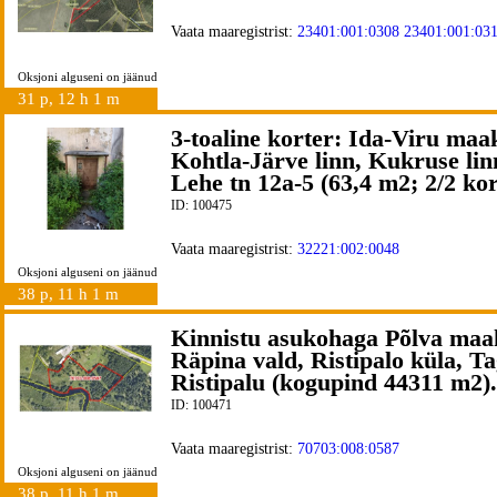
Vaata maaregistrist:
23401:001:0308
23401:001:03
Oksjoni alguseni on jäänud
31 p, 12 h 1 m
3-toaline korter: Ida-Viru maa
Kohtla-Järve linn, Kukruse lin
Lehe tn 12a-5 (63,4 m2; 2/2 ko
ID: 100475
Vaata maaregistrist:
32221:002:0048
Oksjoni alguseni on jäänud
38 p, 11 h 1 m
Kinnistu asukohaga Põlva maa
Räpina vald, Ristipalo küla, Ta
Ristipalu (kogupind 44311 m2).
ID: 100471
Vaata maaregistrist:
70703:008:0587
Oksjoni alguseni on jäänud
38 p, 11 h 1 m