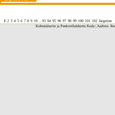
1
2
3
4
5
6
7
8
9
10
...
93
94
95
96
97
98
99
100
101
102
Järgmine
Kohtutäiturite ja Pankrotihaldurite Koda | Aadress: Ro