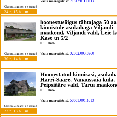
Vaata maaregistrist:
71813:011:0033
Oksjoni alguseni on jäänud
24 p, 15 h 1 m
hoonestusõigus tähtajaga 50 aa
kinnistule asukohaga Viljandi
maakond, Viljandi vald, Leie k
Kase tn 5/2
ID: 100486
Vaata maaregistrist:
32802:003:0960
Oksjoni alguseni on jäänud
30 p, 14 h 1 m
Hoonestatud kinnisasi, asukoh
Harri-Saare, Vanaussaia küla,
Peipsiääre vald, Tartu maakon
ID: 100484
Vaata maaregistrist:
58601:001:1613
Oksjoni alguseni on jäänud
23 p, 13 h 1 m