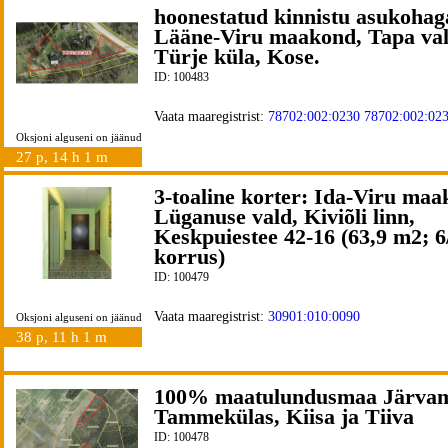
hoonestatud kinnistu asukohag
Lääne-Viru maakond, Tapa val
Türje küla, Kose.
ID: 100483
Vaata maaregistrist:
78702:002:0230
78702:002:02
Oksjoni alguseni on jäänud
27 p, 14 h 1 m
3-toaline korter: Ida-Viru maa
Lüganuse vald, Kiviõli linn,
Keskpuiestee 42-16 (63,9 m2; 6
korrus)
ID: 100479
Vaata maaregistrist:
30901:010:0090
Oksjoni alguseni on jäänud
38 p, 11 h 1 m
100% maatulundusmaa Järvam
Tammekülas, Kiisa ja Tiiva
ID: 100478