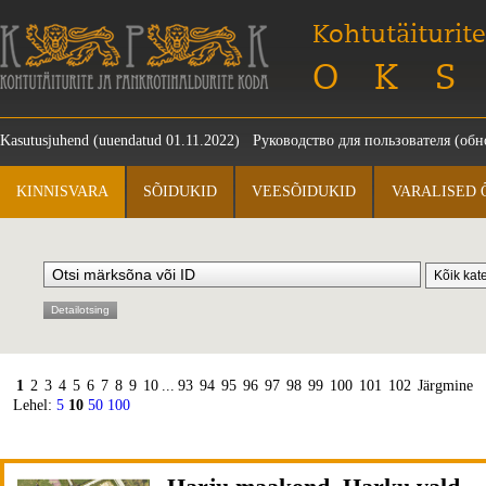
Kohtutäiturite
OKS
Kasutusjuhend
(uuendatud 01.11.2022)
Руководство для пользователя
(обно
KINNISVARA
SÕIDUKID
VEESÕIDUKID
VARALISED 
Detailotsing
1
2
3
4
5
6
7
8
9
10
...
93
94
95
96
97
98
99
100
101
102
Järgmine
Lehel:
5
10
50
100