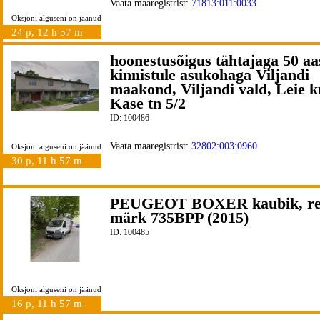
Vaata maaregistrist:
71813:011:0033
Oksjoni alguseni on jäänud
24 p, 12 h 57 m
hoonestusõigus tähtajaga 50 aa
kinnistule asukohaga Viljandi
maakond, Viljandi vald, Leie k
Kase tn 5/2
ID: 100486
Vaata maaregistrist:
32802:003:0960
Oksjoni alguseni on jäänud
30 p, 11 h 57 m
PEUGEOT BOXER kaubik, r
märk 735BPP (2015)
ID: 100485
Oksjoni alguseni on jäänud
16 p, 11 h 57 m