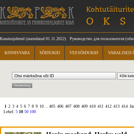
Kohtutäiturite
OKS
Kasutusjuhend
(uuendatud 01.11.2022)
Руководство для пользователя
(обно
KINNISVARA
SÕIDUKID
VEESÕIDUKID
VARALISED 
Detailotsing
1
2
3
4
5
6
7
8
9
10
...
405
406
407
408
409
410
411
412
413
414
Jä
Lehel:
5
10
50
100