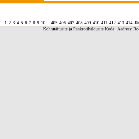
1
2
3
4
5
6
7
8
9
10
...
405
406
407
408
409
410
411
412
413
414
Jä
Kohtutäiturite ja Pankrotihaldurite Koda | Aadress: Ro