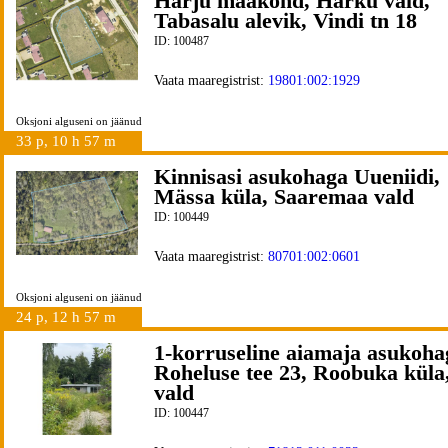
Harju maakond, Harku vald,
Tabasalu alevik, Vindi tn 18
ID: 100487
Vaata maaregistrist:
19801:002:1929
Oksjoni alguseni on jäänud
33 p, 10 h 57 m
Kinnisasi asukohaga Uueniidi,
Mässa küla, Saaremaa vald
ID: 100449
Vaata maaregistrist:
80701:002:0601
Oksjoni alguseni on jäänud
24 p, 12 h 57 m
1-korruseline aiamaja asukoha
Roheluse tee 23, Roobuka küla
vald
ID: 100447