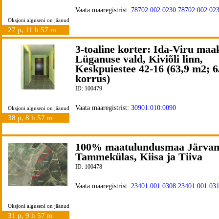
Vaata maaregistrist:
78702:002:0230
78702:002:02
Oksjoni alguseni on jäänud
27 p, 11 h 57 m
3-toaline korter: Ida-Viru maa
Lüganuse vald, Kiviõli linn,
Keskpuiestee 42-16 (63,9 m2; 6
korrus)
ID: 100479
Vaata maaregistrist:
30901:010:0090
Oksjoni alguseni on jäänud
38 p, 8 h 57 m
100% maatulundusmaa Järvam
Tammekülas, Kiisa ja Tiiva
ID: 100478
Vaata maaregistrist:
23401:001:0308
23401:001:03
Oksjoni alguseni on jäänud
31 p, 9 h 57 m