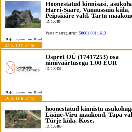
Hoonestatud kinnisasi, asukoh
Harri-Saare, Vanaussaia küla,
Peipsiääre vald, Tartu maakon
ID: 100484
Vaata maaregistrist:
58601:001:1613
Oksjoni alguseni on jäänud
23 p, 10 h 57 m
Ospret OÜ (17417253) osa
nimiväärtusega 1.00 EUR
ID: 100451
Oksjoni alguseni on jäänud
16 p, 11 h 57 m
hoonestatud kinnistu asukohag
Lääne-Viru maakond, Tapa val
Türje küla, Kose.
ID: 100483