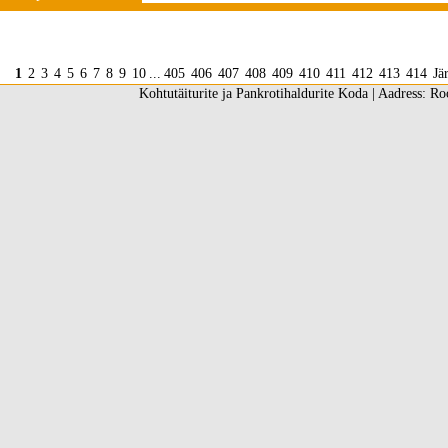
1
2
3
4
5
6
7
8
9
10
...
405
406
407
408
409
410
411
412
413
414
Jä
Kohtutäiturite ja Pankrotihaldurite Koda | Aadress: Ro