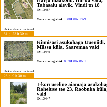
Harju maakond, Harku vald,
Tabasalu alevik, Vindi tn 18
ID: 100487
Vaata maaregistrist:
19801:002:1929
Oksjoni alguseni on jäänud
31 p, 22 h 30 m
Kinnisasi asukohaga Uueniidi,
Mässa küla, Saaremaa vald
ID: 100449
Vaata maaregistrist:
80701:002:0601
Oksjoni alguseni on jäänud
23 p, 0 h 30 m
1-korruseline aiamaja asukoha
Roheluse tee 23, Roobuka küla
vald
ID: 100447