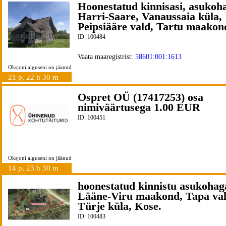
Hoonestatud kinnisasi, asukoh
Harri-Saare, Vanaussaia küla,
Peipsiääre vald, Tartu maakon
ID: 100484
Vaata maaregistrist:
58601:001:1613
Oksjoni alguseni on jäänud
21 p, 22 h 30 m
Ospret OÜ (17417253) osa
nimiväärtusega 1.00 EUR
ID: 100451
Oksjoni alguseni on jäänud
14 p, 23 h 30 m
hoonestatud kinnistu asukohag
Lääne-Viru maakond, Tapa val
Türje küla, Kose.
ID: 100483