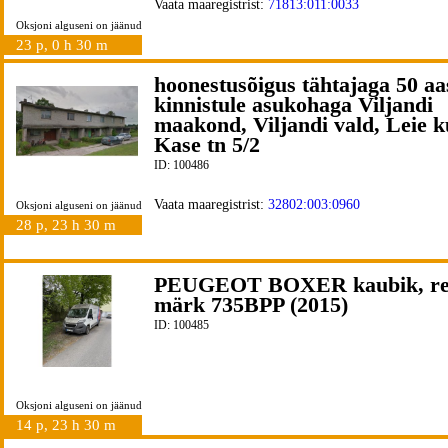
Vaata maaregistrist:
71813:011:0033
Oksjoni alguseni on jäänud
23 p, 0 h 30 m
hoonestusõigus tähtajaga 50 aa
kinnistule asukohaga Viljandi
maakond, Viljandi vald, Leie k
Kase tn 5/2
ID: 100486
Vaata maaregistrist:
32802:003:0960
Oksjoni alguseni on jäänud
28 p, 23 h 30 m
PEUGEOT BOXER kaubik, r
märk 735BPP (2015)
ID: 100485
Oksjoni alguseni on jäänud
14 p, 23 h 30 m