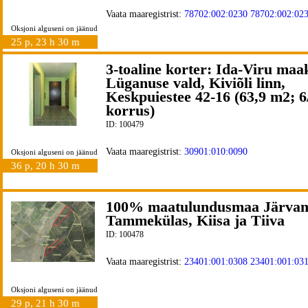
Vaata maaregistrist:
78702:002:0230
78702:002:02
Oksjoni alguseni on jäänud
25 p, 23 h 30 m
3-toaline korter: Ida-Viru maa
Lüganuse vald, Kiviõli linn,
Keskpuiestee 42-16 (63,9 m2; 6
korrus)
ID: 100479
Vaata maaregistrist:
30901:010:0090
Oksjoni alguseni on jäänud
36 p, 20 h 30 m
100% maatulundusmaa Järvam
Tammekülas, Kiisa ja Tiiva
ID: 100478
Vaata maaregistrist:
23401:001:0308
23401:001:03
Oksjoni alguseni on jäänud
29 p, 21 h 30 m