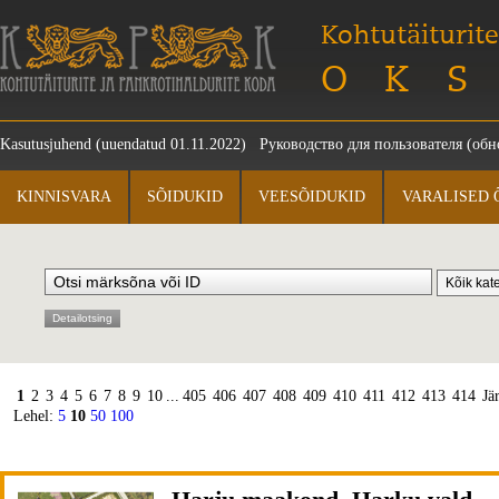
Kohtutäiturite
OKS
Kasutusjuhend
(uuendatud 01.11.2022)
Руководство для пользователя
(обно
KINNISVARA
SÕIDUKID
VEESÕIDUKID
VARALISED 
Detailotsing
1
2
3
4
5
6
7
8
9
10
...
405
406
407
408
409
410
411
412
413
414
Jä
Lehel:
5
10
50
100