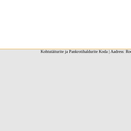
Kohtutäiturite ja Pankrotihaldurite Koda | Aadress: Ro