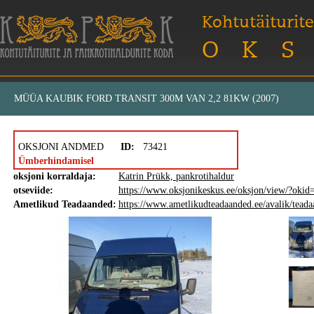
Kohtutäiturite
OKS
MÜÜA KAUBIK FORD TRANSIT 300M VAN 2,2 81KW (2007)
OKSJONI ANDMED
ID:
73421
Ümberhindamisel
oksjoni korraldaja:
Katrin Prükk, pankrotihaldur
otseviide:
https://www.oksjonikeskus.ee/oksjon/view/?oki
Ametlikud Teadaanded:
https://www.ametlikudteadaanded.ee/avalik/tea