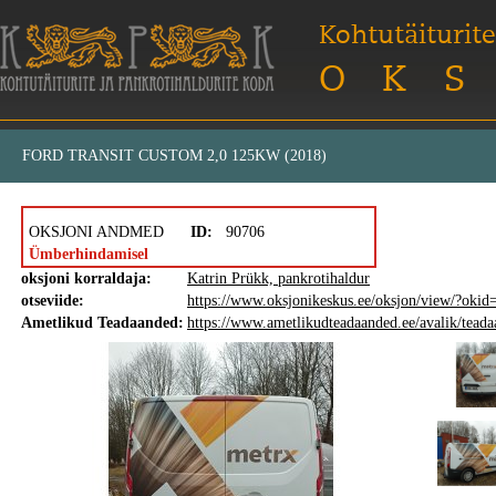
Kohtutäiturite
OKS
FORD TRANSIT CUSTOM 2,0 125KW (2018)
OKSJONI ANDMED
ID:
90706
Ümberhindamisel
oksjoni korraldaja:
Katrin Prükk, pankrotihaldur
otseviide:
https://www.oksjonikeskus.ee/oksjon/view/?oki
Ametlikud Teadaanded:
https://www.ametlikudteadaanded.ee/avalik/tea