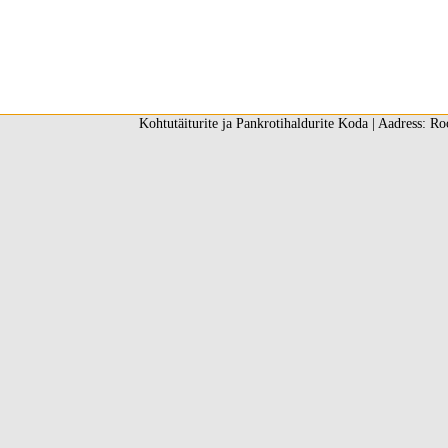
Kohtutäiturite ja Pankrotihaldurite Koda | Aadress: Ro