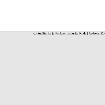
Kohtutäiturite ja Pankrotihaldurite Koda | Aadress: Ro