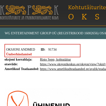
Kohtutäiturite
OKS
WG ENTERTAINMENT GROUP OÜ (REGISTRIKOOD 16002656) OSA
OKSJONI ANDMED
ID:
91734
Ümberhindamisel
oksjoni korraldaja:
Risto Sepp, kohtutäitur
otseviide:
https://www.oksjonikeskus.ee/oksjon/view/?oki
Ametlikud Teadaanded:
https://www.ametlikudteadaanded.ee/avalik/tea