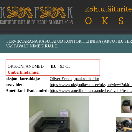
Kohtutäiturite
OKS
TERVIKVARANA KASUTATUD KONTORITEHNIKA (ARVUTID, SER
VASTAVALT NIMEKIRJALE.
OKSJONI ANDMED
ID:
93735
Ümberhindamisel
oksjoni korraldaja:
Oliver Ennok, pankrotihaldur
otseviide:
https://www.oksjonikeskus.ee/oksjon/view/?oki
Ametlikud Teadaanded:
https://www.ametlikudteadaanded.ee/avalik/tea