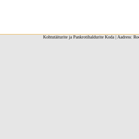
Kohtutäiturite ja Pankrotihaldurite Koda | Aadress: Ro