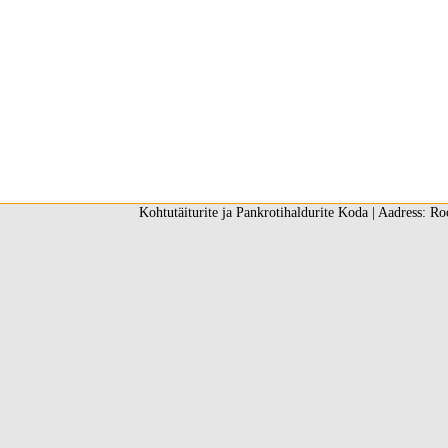
Kohtutäiturite ja Pankrotihaldurite Koda | Aadress: Ro