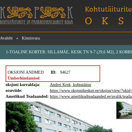
Kohtutäiturite
OKS
Avaleht
»
Kinnisvara
1-TOALINE KORTER: SILLAMÄE, KESK TN 9-7 (29,6 M2), 2 KORR
OKSJONI ANDMED
ID:
94627
Ümberhindamisel
oksjoni korraldaja:
Andrei Krek, kohtutäitur
otseviide:
https://www.oksjonikeskus.ee/oksjon/view/?oki
Ametlikud Teadaanded:
https://www.ametlikudteadaanded.ee/avalik/tea