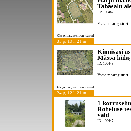
Harju maak
Tabasalu ale
ID: 100487
Vaata maaregistrist:
Oksjoni alguseni on jäänud
33 p, 10 h 21 m
Kinnisasi a
Mässa küla,
ID: 100449
Vaata maaregistrist:
Oksjoni alguseni on jäänud
24 p, 12 h 21 m
1-korruseli
Roheluse te
vald
ID: 100447