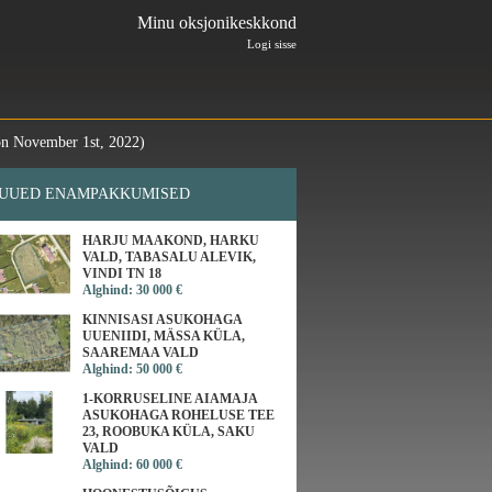
Minu oksjonikeskkond
Logi sisse
n November 1st, 2022)
UUED ENAMPAKKUMISED
HARJU MAAKOND, HARKU
VALD, TABASALU ALEVIK,
VINDI TN 18
Alghind: 30 000 €
KINNISASI ASUKOHAGA
UUENIIDI, MÄSSA KÜLA,
SAAREMAA VALD
Alghind: 50 000 €
1-KORRUSELINE AIAMAJA
ASUKOHAGA ROHELUSE TEE
23, ROOBUKA KÜLA, SAKU
VALD
Alghind: 60 000 €