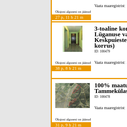
Vaata maaregistrist:
Oksjoni alguseni on jäänud
27 p, 11 h 21 m
3-toaline k
Lüganuse val
Keskpuieste
korrus)
ID: 100479
Vaata maaregistrist:
Oksjoni alguseni on jäänud
38 p, 8 h 21 m
100% maatu
Tammekülas,
ID: 100478
Vaata maaregistrist:
Oksjoni alguseni on jäänud
31 p, 9 h 21 m