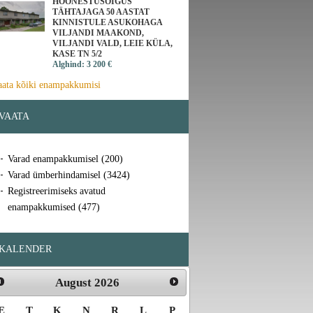
HOONESTUSÕIGUS
TÄHTAJAGA 50 AASTAT
KINNISTULE ASUKOHAGA
VILJANDI MAAKOND,
VILJANDI VALD, LEIE KÜLA,
KASE TN 5/2
Alghind: 3 200 €
aata kõiki enampakkumisi
VAATA
Varad enampakkumisel (200)
Varad ümberhindamisel (3424)
Registreerimiseks avatud
enampakkumised (477)
KALENDER
August
2026
E
T
K
N
R
L
P