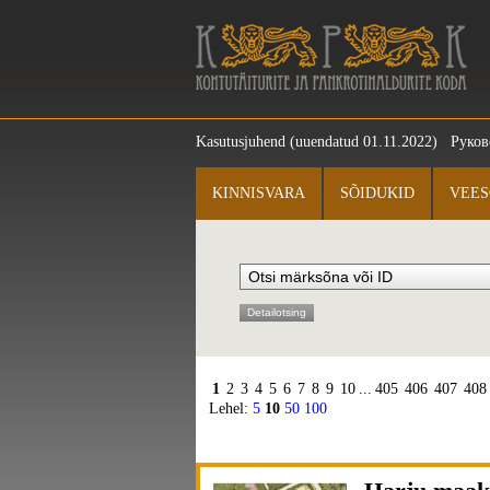
Kasutusjuhend
(uuendatud 01.11.2022)
Руков
KINNISVARA
SÕIDUKID
VEES
Detailotsing
1
2
3
4
5
6
7
8
9
10
...
405
406
407
408
Lehel:
5
10
50
100