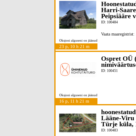
Hoonestatud
Harri-Saare
Peipsiääre 
ID: 100484
Vaata maaregistrist:
Oksjoni alguseni on jäänud
23 p, 10 h 21 m
Ospret OÜ (
nimiväärtu
ID: 100451
Oksjoni alguseni on jäänud
16 p, 11 h 21 m
hoonestatud
Lääne-Viru 
Türje küla,
ID: 100483