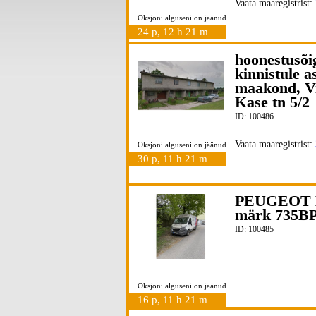
Vaata maaregistrist:
Oksjoni alguseni on jäänud
24 p, 12 h 21 m
hoonestusõig
kinnistule a
maakond, Vil
Kase tn 5/2
ID: 100486
Vaata maaregistrist:
Oksjoni alguseni on jäänud
30 p, 11 h 21 m
PEUGEOT B
märk 735BP
ID: 100485
Oksjoni alguseni on jäänud
16 p, 11 h 21 m