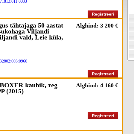
71813:011:0033
Registreeri
us tähtajaga 50 aastat
Alghind: 3 200 €
sukohaga Viljandi
jandi vald, Leie küla,
32802:003:0960
Registreeri
OXER kaubik, reg
Alghind: 4 160 €
P (2015)
Registreeri