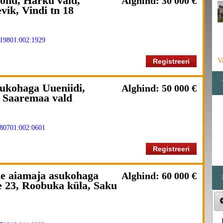
ond, Harku vald,
Alghind: 30 000 €
vik, Vindi tn 18
19801:002:1929
V
Registreeri
sukohaga Uueniidi,
Alghind: 50 000 €
 Saaremaa vald
80701:002:0601
Registreeri
ne aiamaja asukohaga
Alghind: 60 000 €
e 23, Roobuka küla, Saku