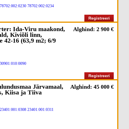
78702:002:0230
78702:002:0234
Registreeri
orter: Ida-Viru maakond,
Alghind: 2 900 €
d, Kiviõli linn,
e 42-16 (63,9 m2; 6/9
30901:010:0090
Registreeri
lundusmaa Järvamaal,
Alghind: 45 000 €
 Kiisa ja Tiiva
23401:001:0308
23401:001:0311