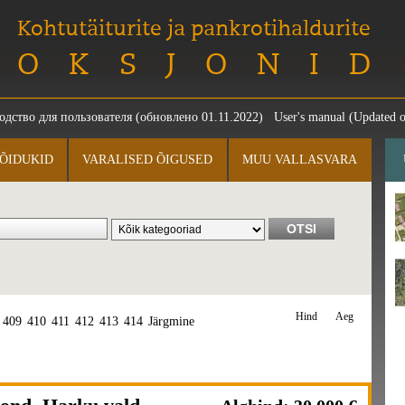
Kohtutäiturite ja pankrotihaldurite
OKSJONID
одство для пользователя
(обновлено 01.11.2022)
User's manual
(Updated o
ÕIDUKID
VARALISED ÕIGUSED
MUU VALLASVARA
Hind
Aeg
409
410
411
412
413
414
Järgmine