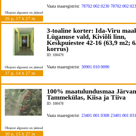
Vaata maaregistrist:
78702:002:0230
78702:002:02
Oksjoni alguseni on jäänud
26 p, 17 h 27 m
3-toaline korter: Ida-Viru maa
Lüganuse vald, Kiviõli linn,
Keskpuiestee 42-16 (63,9 m2; 6
korrus)
ID: 100479
Vaata maaregistrist:
30901:010:0090
Oksjoni alguseni on jäänud
37 p, 14 h 27 m
100% maatulundusmaa Järvam
Tammekülas, Kiisa ja Tiiva
ID: 100478
Vaata maaregistrist:
23401:001:0308
23401:001:03
Oksjoni alguseni on jäänud
30 p, 15 h 27 m