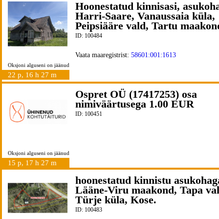
Hoonestatud kinnisasi, asukoh
Harri-Saare, Vanaussaia küla,
Peipsiääre vald, Tartu maakon
ID: 100484
Vaata maaregistrist:
58601:001:1613
Oksjoni alguseni on jäänud
22 p, 16 h 27 m
Ospret OÜ (17417253) osa
nimiväärtusega 1.00 EUR
ID: 100451
Oksjoni alguseni on jäänud
15 p, 17 h 27 m
hoonestatud kinnistu asukohag
Lääne-Viru maakond, Tapa val
Türje küla, Kose.
ID: 100483