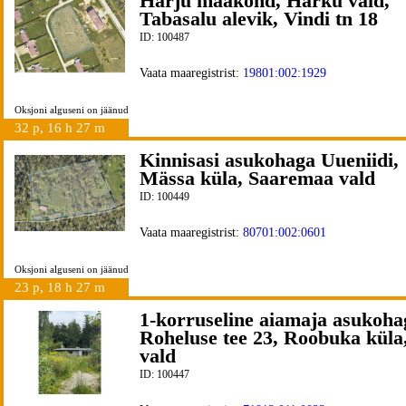
Harju maakond, Harku vald,
Tabasalu alevik, Vindi tn 18
ID: 100487
Vaata maaregistrist:
19801:002:1929
Oksjoni alguseni on jäänud
32 p, 16 h 27 m
Kinnisasi asukohaga Uueniidi,
Mässa küla, Saaremaa vald
ID: 100449
Vaata maaregistrist:
80701:002:0601
Oksjoni alguseni on jäänud
23 p, 18 h 27 m
1-korruseline aiamaja asukoha
Roheluse tee 23, Roobuka küla
vald
ID: 100447