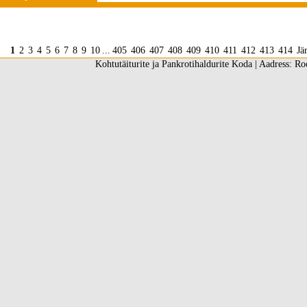
1
2
3
4
5
6
7
8
9
10
...
405
406
407
408
409
410
411
412
413
414
Jä
Kohtutäiturite ja Pankrotihaldurite Koda | Aadress: Ro