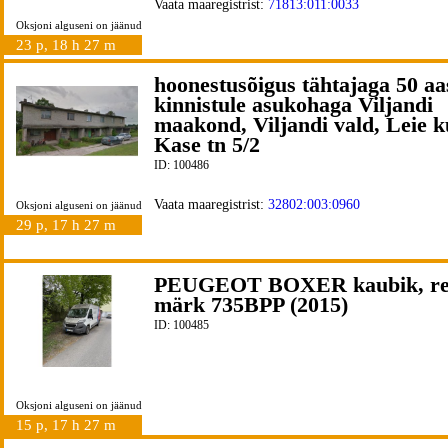
Vaata maaregistrist:
71813:011:0033
Oksjoni alguseni on jäänud
23 p, 18 h 27 m
hoonestusõigus tähtajaga 50 aa
kinnistule asukohaga Viljandi
maakond, Viljandi vald, Leie k
Kase tn 5/2
ID: 100486
Vaata maaregistrist:
32802:003:0960
Oksjoni alguseni on jäänud
29 p, 17 h 27 m
PEUGEOT BOXER kaubik, r
märk 735BPP (2015)
ID: 100485
Oksjoni alguseni on jäänud
15 p, 17 h 27 m