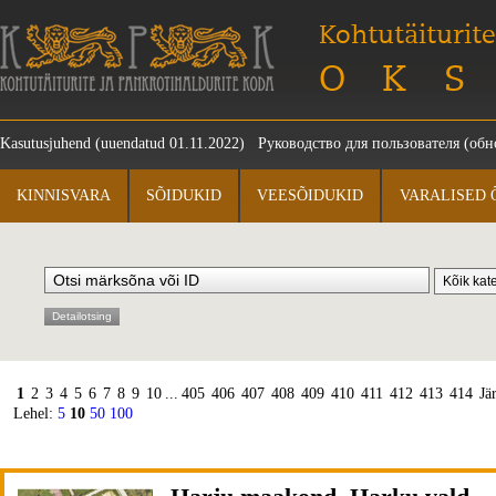
Kohtutäiturite
OKS
Kasutusjuhend
(uuendatud 01.11.2022)
Руководство для пользователя
(обно
KINNISVARA
SÕIDUKID
VEESÕIDUKID
VARALISED 
Detailotsing
1
2
3
4
5
6
7
8
9
10
...
405
406
407
408
409
410
411
412
413
414
Jä
Lehel:
5
10
50
100