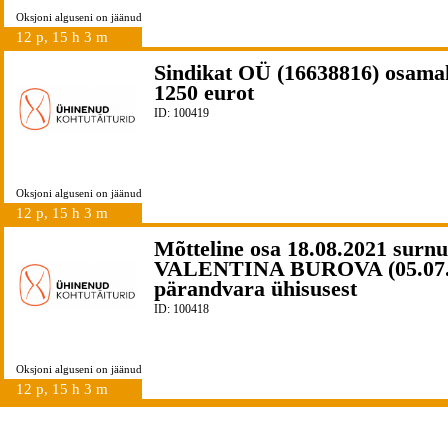
Oksjoni alguseni on jäänud
12 p, 15 h 3 m
Sindikat OÜ (16638816) osama
1250 eurot
ID: 100419
Oksjoni alguseni on jäänud
12 p, 15 h 3 m
Mõtteline osa 18.08.2021 surn
VALENTINA BUROVA (05.07.
pärandvara ühisusest
ID: 100418
Oksjoni alguseni on jäänud
12 p, 15 h 3 m