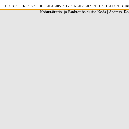
1
2
3
4
5
6
7
8
9
10
...
404
405
406
407
408
409
410
411
412
413
Jä
Kohtutäiturite ja Pankrotihaldurite Koda | Aadress: Ro