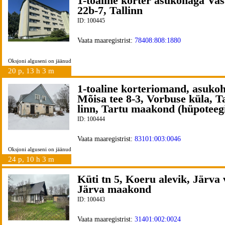
1-toaline korter asukohaga Vas
22b-7, Tallinn
ID: 100445
Vaata maaregistrist:
78408:808:1880
Oksjoni alguseni on jäänud
20 p, 13 h 3 m
1-toaline korteriomand, asuko
Mõisa tee 8-3, Vorbuse küla, T
linn, Tartu maakond (hüpoteeg
ID: 100444
Vaata maaregistrist:
83101:003:0046
Oksjoni alguseni on jäänud
24 p, 10 h 3 m
Küti tn 5, Koeru alevik, Järva 
Järva maakond
ID: 100443
Vaata maaregistrist:
31401:002:0024