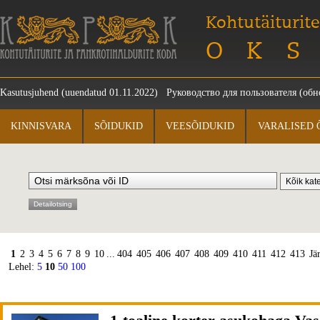
Kohtutäiturite
OKS
Kasutusjuhend
(uuendatud 01.11.2022)
Руководство для пользователя
(обно
KINNISVARA
SÕIDUKID
VEESÕIDUKID
VARALISED 
Detailotsing
1
2
3
4
5
6
7
8
9
10
...
404
405
406
407
408
409
410
411
412
413
Jä
Lehel:
5
10
50
100