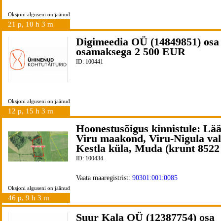
Oksjoni alguseni on jäänud
21 p, 10 h 3 m
Digimeedia OÜ (14849851) osa
osamaksega 2 500 EUR
ID: 100441
Oksjoni alguseni on jäänud
12 p, 15 h 3 m
Hoonestusõigus kinnistule: Lä
Viru maakond, Viru-Nigula val
Kestla küla, Muda (krunt 8522
ID: 100434
Vaata maaregistrist:
90301:001:0085
Oksjoni alguseni on jäänud
46 p, 9 h 3 m
Suur Kala OÜ (12387754) osa