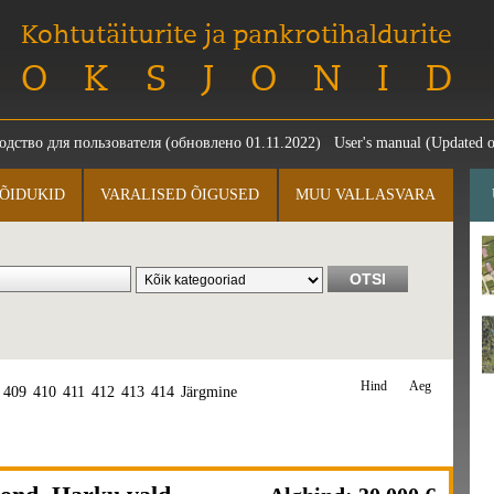
Kohtutäiturite ja pankrotihaldurite
OKSJONID
одство для пользователя
(обновлено 01.11.2022)
User's manual
(Updated o
ÕIDUKID
VARALISED ÕIGUSED
MUU VALLASVARA
Hind
Aeg
409
410
411
412
413
414
Järgmine