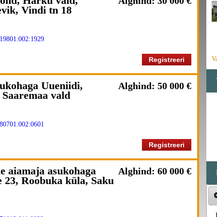
ond, Harku vald,
Alghind: 30 000 €
vik, Vindi tn 18
19801:002:1929
V
Registreeri
sukohaga Uueniidi,
Alghind: 50 000 €
 Saaremaa vald
80701:002:0601
Registreeri
ne aiamaja asukohaga
Alghind: 60 000 €
e 23, Roobuka küla, Saku