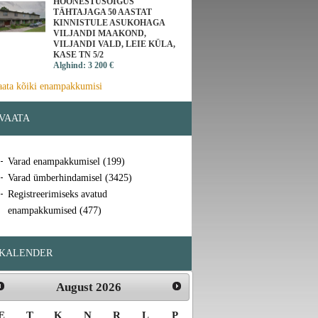
HOONESTUSÕIGUS
TÄHTAJAGA 50 AASTAT
KINNISTULE ASUKOHAGA
VILJANDI MAAKOND,
VILJANDI VALD, LEIE KÜLA,
KASE TN 5/2
Alghind: 3 200 €
aata kõiki enampakkumisi
VAATA
Varad enampakkumisel (199)
Varad ümberhindamisel (3425)
Registreerimiseks avatud
enampakkumised (477)
KALENDER
August
2026
E
T
K
N
R
L
P