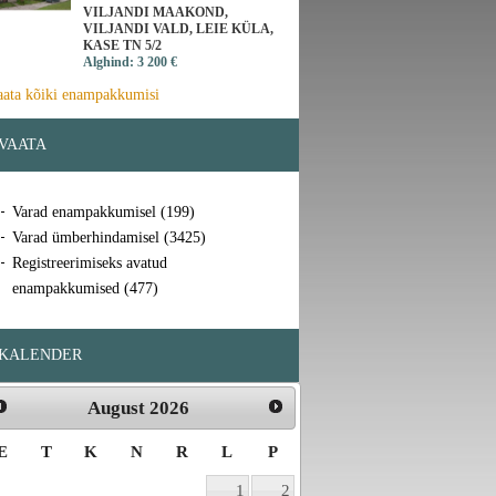
VILJANDI MAAKOND,
VILJANDI VALD, LEIE KÜLA,
KASE TN 5/2
Alghind: 3 200 €
aata kõiki enampakkumisi
VAATA
Varad enampakkumisel (199)
Varad ümberhindamisel (3425)
Registreerimiseks avatud
enampakkumised (477)
KALENDER
August
2026
E
T
K
N
R
L
P
1
2