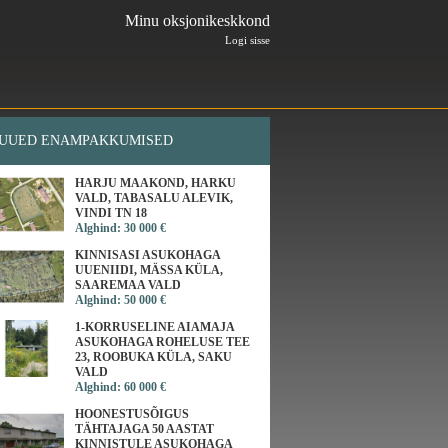
Minu oksjonikeskkond
Logi sisse
UUED ENAMPAKKUMISED
HARJU MAAKOND, HARKU
VALD, TABASALU ALEVIK,
VINDI TN 18
Alghind: 30 000 €
KINNISASI ASUKOHAGA
UUENIIDI, MÄSSA KÜLA,
SAAREMAA VALD
Alghind: 50 000 €
1-KORRUSELINE AIAMAJA
ASUKOHAGA ROHELUSE TEE
23, ROOBUKA KÜLA, SAKU
VALD
Alghind: 60 000 €
HOONESTUSÕIGUS
TÄHTAJAGA 50 AASTAT
KINNISTULE ASUKOHAGA