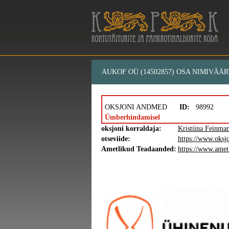
AUKOF OÜ (14502857) OSA NIMIVÄÄR
OKSJONI ANDMED
ID:
98992
Ümberhindamisel
oksjoni korraldaja:
Kristiina Feinman
otseviide:
https://www.oksj
Ametlikud Teadaanded:
https://www.amet