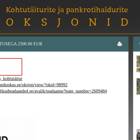
Kohtutäiturite ja pankrotihaldurite
OKSJONID
TUSEGA 2500.00 EUR
, kohtutäitur
onikeskus.ee/oksjon/view/?okid=98992
likudteadaanded.ee/avalik/teadaanne?teate_number=2609484