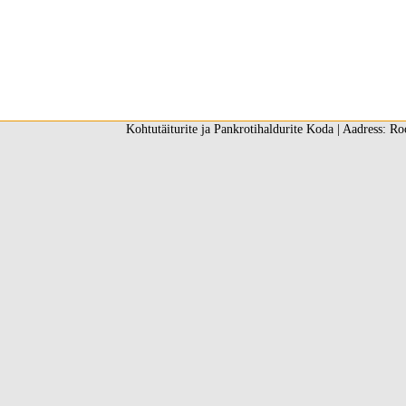
Kohtutäiturite ja Pankrotihaldurite Koda | Aadress: Ro