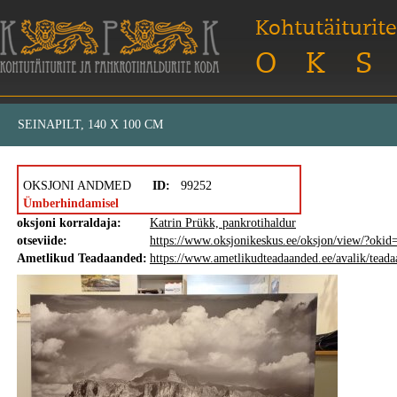
Kohtutäiturite
OKS
SEINAPILT, 140 X 100 CM
OKSJONI ANDMED
ID:
99252
Ümberhindamisel
oksjoni korraldaja:
Katrin Prükk, pankrotihaldur
otseviide:
https://www.oksjonikeskus.ee/oksjon/view/?oki
Ametlikud Teadaanded:
https://www.ametlikudteadaanded.ee/avalik/tea