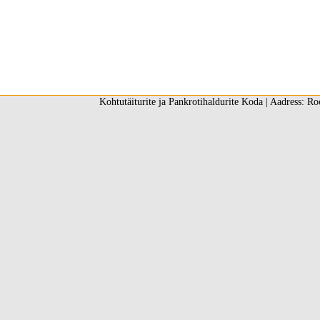
Kohtutäiturite ja Pankrotihaldurite Koda | Aadress: Ro