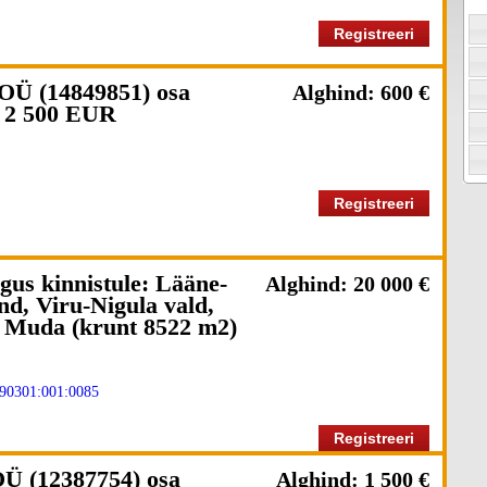
Registreeri
OÜ (14849851) osa
Alghind: 600 €
 2 500 EUR
Registreeri
gus kinnistule: Lääne-
Alghind: 20 000 €
d, Viru-Nigula vald,
, Muda (krunt 8522 m2)
90301:001:0085
Registreeri
Ü (12387754) osa
Alghind: 1 500 €