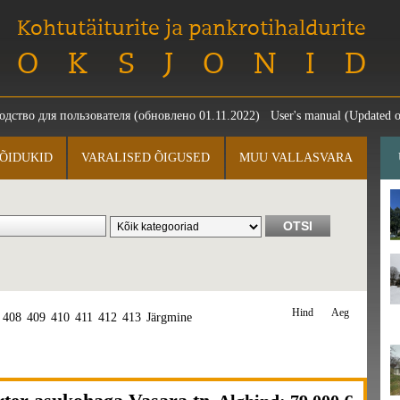
Kohtutäiturite ja pankrotihaldurite
OKSJONID
одство для пользователя
(обновлено 01.11.2022)
User's manual
(Updated o
ÕIDUKID
VARALISED ÕIGUSED
MUU VALLASVARA
Hind
Aeg
408
409
410
411
412
413
Järgmine