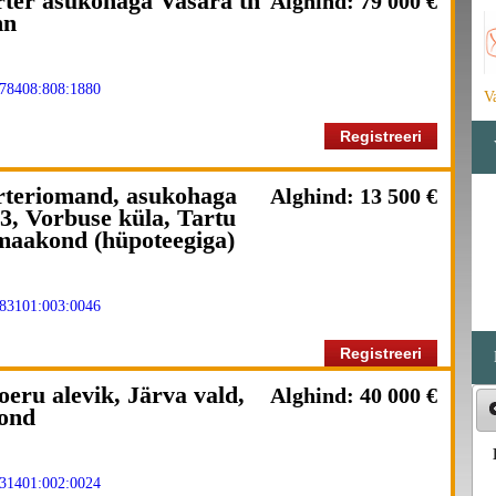
orter asukohaga Vasara tn
Alghind: 79 000 €
nn
78408:808:1880
V
Registreeri
orteriomand, asukohaga
Alghind: 13 500 €
-3, Vorbuse küla, Tartu
 maakond (hüpoteegiga)
83101:003:0046
Registreeri
oeru alevik, Järva vald,
Alghind: 40 000 €
ond
31401:002:0024