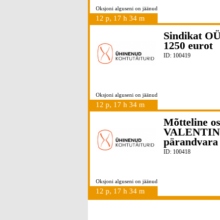
Oksjoni alguseni on jäänud
12 p, 17 h 34 m
Sindikat OÜ
1250 eurot
ID: 100419
Oksjoni alguseni on jäänud
12 p, 17 h 34 m
Mõtteline o
VALENTINA
pärandvara 
ID: 100418
Oksjoni alguseni on jäänud
12 p, 17 h 34 m