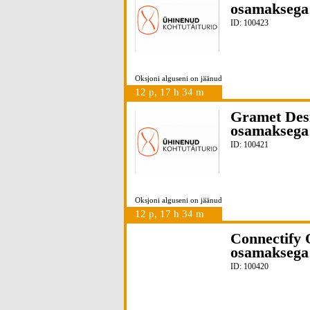
osamaksega
ID: 100423
Oksjoni alguseni on jäänud
12 p, 17 h 34 m
Gramet Des
osamaksega
ID: 100421
Oksjoni alguseni on jäänud
12 p, 17 h 34 m
Connectify 
osamaksega
ID: 100420