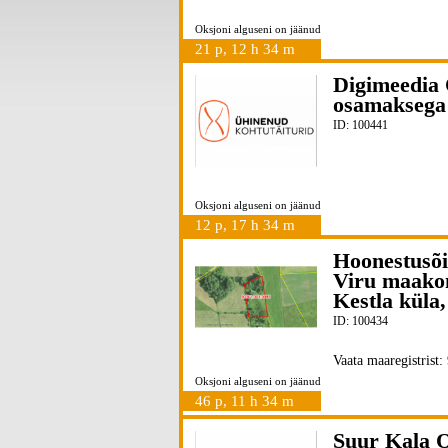
Oksjoni alguseni on jäänud
21 p, 12 h 34 m
Digimeedia 
osamaksega
ID: 100441
Oksjoni alguseni on jäänud
12 p, 17 h 34 m
Hoonestusõi
Viru maakon
Kestla küla
ID: 100434
Vaata maaregistrist:
Oksjoni alguseni on jäänud
46 p, 11 h 34 m
Suur Kala O