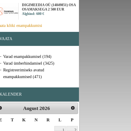
DIGIMEEDIA OÜ (14849851) OSA
OSAMAKSEGA 2 500 EUR
Alghind: 600 €
aata kõiki enampakkumisi
VAATA
Varad enampakkumisel (194)
Varad ümberhindamisel (3425)
Registreerimiseks avatud
enampakkumised (471)
KALENDER
August
2026
E
T
K
N
R
L
P
1
2