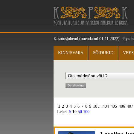
Kasutusjuhend
(uuendatud 01.11.2022)
Руков
KINNISVARA
SÕIDUKID
VEES
Detailotsing
1
2
3
4
5
6
7
8
9
10
...
404
405
406
407
Lehel:
5
10
50
100