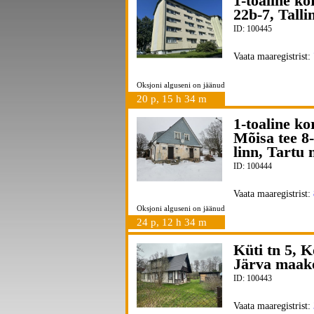
1-toaline k
22b-7, Talli
ID: 100445
Vaata maaregistrist:
Oksjoni alguseni on jäänud
20 p, 15 h 34 m
1-toaline k
Mõisa tee 8
linn, Tartu
ID: 100444
Vaata maaregistrist:
Oksjoni alguseni on jäänud
24 p, 12 h 34 m
Küti tn 5, K
Järva maak
ID: 100443
Vaata maaregistrist: