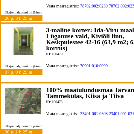
Vaata maaregistrist:
78702:002:0230
78702:002:02
Oksjoni alguseni on jäänud
26 p, 3 h 25 m
3-toaline korter: Ida-Viru maa
Lüganuse vald, Kiviõli linn,
Keskpuiestee 42-16 (63,9 m2; 6
korrus)
ID: 100479
Vaata maaregistrist:
30901:010:0090
Oksjoni alguseni on jäänud
37 p, 0 h 25 m
100% maatulundusmaa Järvam
Tammekülas, Kiisa ja Tiiva
ID: 100478
Vaata maaregistrist:
23401:001:0308
23401:001:03
Oksjoni alguseni on jäänud
30 p, 1 h 25 m