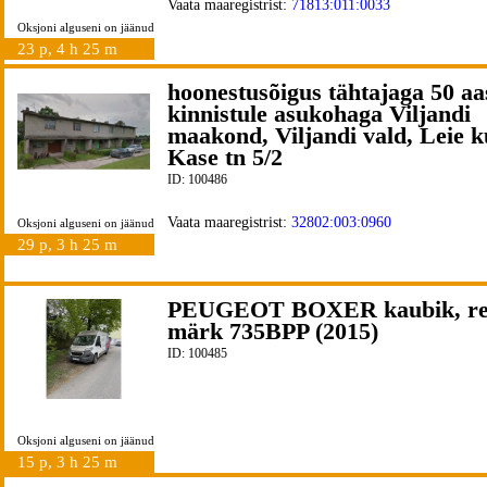
Vaata maaregistrist:
71813:011:0033
Oksjoni alguseni on jäänud
23 p, 4 h 25 m
hoonestusõigus tähtajaga 50 aa
kinnistule asukohaga Viljandi
maakond, Viljandi vald, Leie k
Kase tn 5/2
ID: 100486
Vaata maaregistrist:
32802:003:0960
Oksjoni alguseni on jäänud
29 p, 3 h 25 m
PEUGEOT BOXER kaubik, r
märk 735BPP (2015)
ID: 100485
Oksjoni alguseni on jäänud
15 p, 3 h 25 m