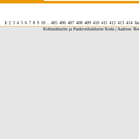
1
2
3
4
5
6
7
8
9
10
...
405
406
407
408
409
410
411
412
413
414
Jä
Kohtutäiturite ja Pankrotihaldurite Koda | Aadress: Ro