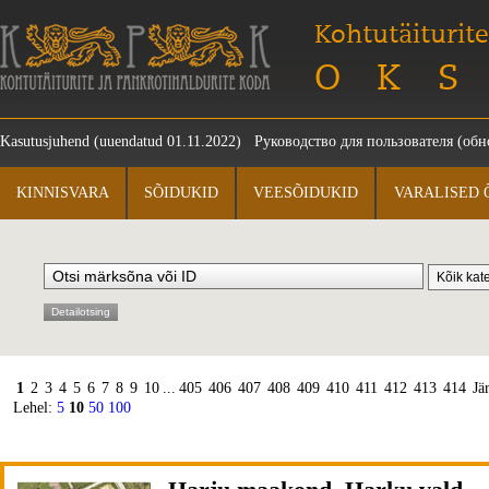
Kohtutäiturite
OKS
Kasutusjuhend
(uuendatud 01.11.2022)
Руководство для пользователя
(обно
KINNISVARA
SÕIDUKID
VEESÕIDUKID
VARALISED 
Detailotsing
1
2
3
4
5
6
7
8
9
10
...
405
406
407
408
409
410
411
412
413
414
Jä
Lehel:
5
10
50
100