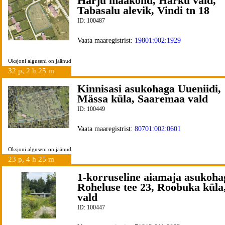
Harju maakond, Harku vald,
Tabasalu alevik, Vindi tn 18
ID: 100487
Vaata maaregistrist:
19801:002:1929
Oksjoni alguseni on jäänud
32 p, 2 h 25 m
Kinnisasi asukohaga Uueniidi,
Mässa küla, Saaremaa vald
ID: 100449
Vaata maaregistrist:
80701:002:0601
Oksjoni alguseni on jäänud
23 p, 4 h 25 m
1-korruseline aiamaja asukoha
Roheluse tee 23, Roobuka küla
vald
ID: 100447