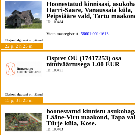
Hoonestatud kinnisasi, asukoh
Harri-Saare, Vanaussaia küla,
Peipsiääre vald, Tartu maakon
ID: 100484
Vaata maaregistrist:
58601:001:1613
Oksjoni alguseni on jäänud
22 p, 2 h 25 m
Ospret OÜ (17417253) osa
nimiväärtusega 1.00 EUR
ID: 100451
Oksjoni alguseni on jäänud
15 p, 3 h 25 m
hoonestatud kinnistu asukohag
Lääne-Viru maakond, Tapa val
Türje küla, Kose.
ID: 100483