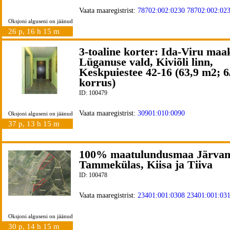
Vaata maaregistrist:
78702:002:0230
78702:002:02
Oksjoni alguseni on jäänud
26 p, 16 h 15 m
3-toaline korter: Ida-Viru maa
Lüganuse vald, Kiviõli linn,
Keskpuiestee 42-16 (63,9 m2; 6
korrus)
ID: 100479
Vaata maaregistrist:
30901:010:0090
Oksjoni alguseni on jäänud
37 p, 13 h 15 m
100% maatulundusmaa Järvam
Tammekülas, Kiisa ja Tiiva
ID: 100478
Vaata maaregistrist:
23401:001:0308
23401:001:03
Oksjoni alguseni on jäänud
30 p, 14 h 15 m