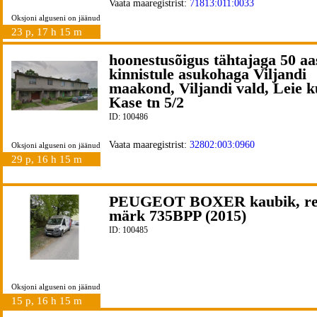
Vaata maaregistrist:
71813:011:0033
Oksjoni alguseni on jäänud
23 p, 17 h 15 m
hoonestusõigus tähtajaga 50 aa
kinnistule asukohaga Viljandi
maakond, Viljandi vald, Leie k
Kase tn 5/2
ID: 100486
Vaata maaregistrist:
32802:003:0960
Oksjoni alguseni on jäänud
29 p, 16 h 15 m
PEUGEOT BOXER kaubik, r
märk 735BPP (2015)
ID: 100485
Oksjoni alguseni on jäänud
15 p, 16 h 15 m