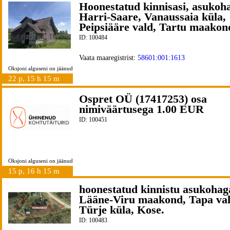
Hoonestatud kinnisasi, asukoh
Harri-Saare, Vanaussaia küla,
Peipsiääre vald, Tartu maakon
ID: 100484
Vaata maaregistrist:
58601:001:1613
Oksjoni alguseni on jäänud
22 p, 15 h 15 m
Ospret OÜ (17417253) osa
nimiväärtusega 1.00 EUR
ID: 100451
Oksjoni alguseni on jäänud
15 p, 16 h 15 m
hoonestatud kinnistu asukohag
Lääne-Viru maakond, Tapa val
Türje küla, Kose.
ID: 100483