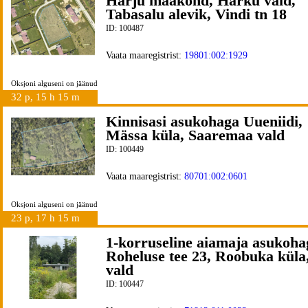
Harju maakond, Harku vald,
Tabasalu alevik, Vindi tn 18
ID: 100487
Vaata maaregistrist:
19801:002:1929
Oksjoni alguseni on jäänud
32 p, 15 h 15 m
Kinnisasi asukohaga Uueniidi,
Mässa küla, Saaremaa vald
ID: 100449
Vaata maaregistrist:
80701:002:0601
Oksjoni alguseni on jäänud
23 p, 17 h 15 m
1-korruseline aiamaja asukoha
Roheluse tee 23, Roobuka küla
vald
ID: 100447