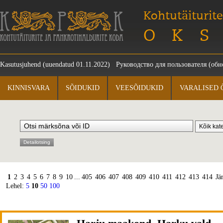
Kohtutäiturite
OKS
Kasutusjuhend
(uuendatud 01.11.2022)
Руководство для пользователя
(обно
KINNISVARA
SÕIDUKID
VEESÕIDUKID
VARALISED 
Detailotsing
1
2
3
4
5
6
7
8
9
10
...
405
406
407
408
409
410
411
412
413
414
Jä
Lehel:
5
10
50
100