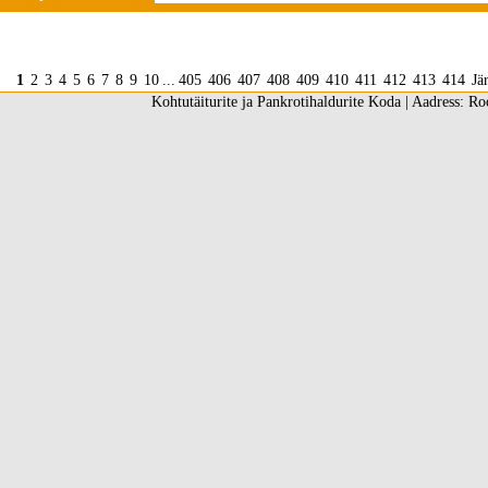
1
2
3
4
5
6
7
8
9
10
...
405
406
407
408
409
410
411
412
413
414
Jä
Kohtutäiturite ja Pankrotihaldurite Koda | Aadress: Ro