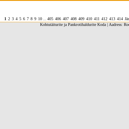
1
2
3
4
5
6
7
8
9
10
...
405
406
407
408
409
410
411
412
413
414
Jä
Kohtutäiturite ja Pankrotihaldurite Koda | Aadress: Ro