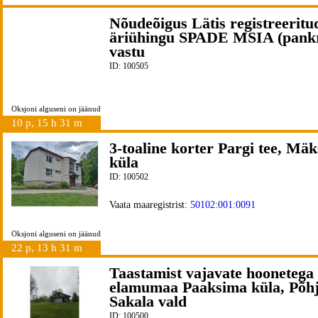
Nõudeõigus Lätis registreeritu
äriühingu SPADE MSIA (pankr
vastu
ID: 100505
Oksjoni alguseni on jäänud
10 p, 15 h 31 m
3-toaline korter Pargi tee, Mä
küla
ID: 100502
Vaata maaregistrist:
50102:001:0091
Oksjoni alguseni on jäänud
22 p, 13 h 31 m
Taastamist vajavate hoonetega
elamumaa Paaksima küla, Põhj
Sakala vald
ID: 100500