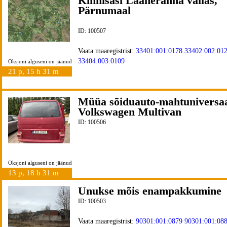
Kinnisasi Lääneranna vallas,
Pärnumaal
ID: 100507
Vaata maaregistrist:
33401:001:0178
33402:002:01
33404:003:0109
Oksjoni alguseni on jäänud
21 p, 15 h 31 m
Müüa sõiduauto-mahtuniversa
Volkswagen Multivan
ID: 100506
Oksjoni alguseni on jäänud
13 p, 18 h 31 m
Unukse mõis enampakkumine
ID: 100503
Vaata maaregistrist:
90301:001:0879
90301:001:08