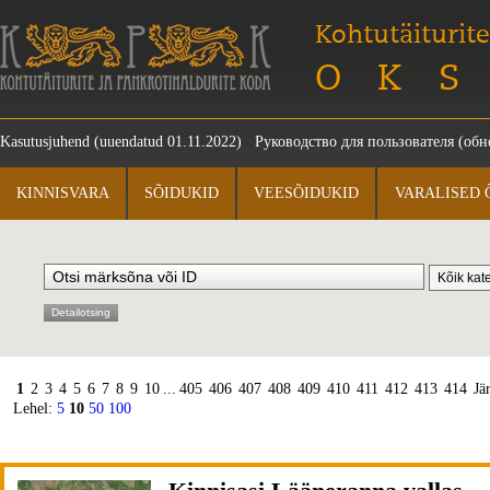
Kohtutäiturite
OKS
Kasutusjuhend
(uuendatud 01.11.2022)
Руководство для пользователя
(обно
KINNISVARA
SÕIDUKID
VEESÕIDUKID
VARALISED 
Detailotsing
1
2
3
4
5
6
7
8
9
10
...
405
406
407
408
409
410
411
412
413
414
Jä
Lehel:
5
10
50
100