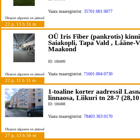
Vaata maaregistrist:
35701:001:0077
Oksjoni alguseni on jäänud
22 p, 13 h 31 m
OÜ Iris Fiber (pankrotis) kinni
Saiakopli, Tapa Vald , Lääne-V
Maakond
ID: 100499
Vaata maaregistrist:
71601:004:0730
Oksjoni alguseni on jäänud
22 p, 11 h 31 m
1-toaline korter aadressil Las
linnaosa, Liikuri tn 28-7 (28,1
ID: 100498
Vaata maaregistrist:
78403:303:0170
Oksjoni alguseni on jäänud
27 p, 13 h 56 m