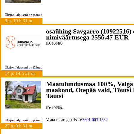
Oksjoni alguseni on jäänud
8 p, 10 h 31 m
osaühing Savgarro (10922516) 
nimiväärtusega 2556.47 EUR
ID: 100490
Oksjoni alguseni on jäänud
14 p, 14 h 31 m
Maatulundusmaa 100%, Valga
maakond, Otepää vald, Tõutsi 
Tautsi
ID: 100504
Vaata maaregistrist:
63601:003:1532
Oksjoni alguseni on jäänud
22 p, 9 h 31 m