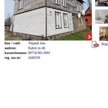
linn / vald:
Viljandi linn
Regi
aadress:
Kalevi tn 46
katastritunnus:
89718:001:0001
reg. osa nr:
2440339