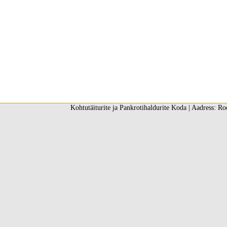
Kohtutäiturite ja Pankrotihaldurite Koda | Aadress: Ro