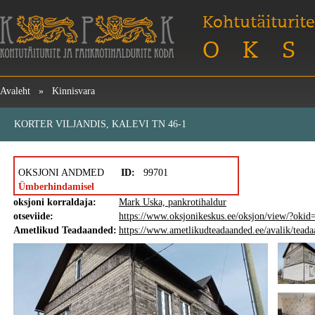
Kohtutäiturite
OKS
Avaleht
»
Kinnisvara
KORTER VILJANDIS, KALEVI TN 46-1
OKSJONI ANDMED
ID:
99701
Ümberhindamisel
oksjoni korraldaja:
Mark Uska, pankrotihaldur
otseviide:
https://www.oksjonikeskus.ee/oksjon/view/?oki
Ametlikud Teadaanded:
https://www.ametlikudteadaanded.ee/avalik/tea